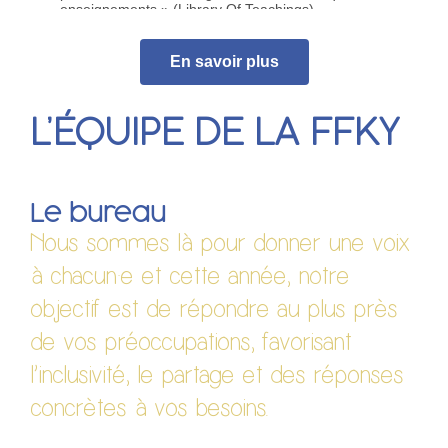
enseignements » (Library Of Teachings),
l’approbation des publications par le sceau de
certification KRI, la délivrance des diplômes et la
mise à disposition de services et ressources via
En savoir plus
Internet pour les élèves et les professeur·es de
Kundalini Yoga.
Site :
kundaliniresearchinstitute.org
(en anglais)
L’ÉQUIPE DE LA FFKY
Le bureau
Nous sommes là pour donner une voix
à chacun·e et cette année, notre
objectif est de répondre au plus près
de vos préoccupations, favorisant
l’inclusivité, le partage et des réponses
concrètes à vos besoins.