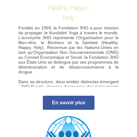
Healthy, Happy,
Holy
Fondée en 1969, la Fondation 3HO a pour mission
de propager le Kundalini Yoga à travers le monde.
L’acronyme 3HO représente l’Organisation pour le
Bien-être, le Bonheur et la Sainteté (Healthy,
Happy, Holy). Reconnue par les Nations-Unies en
tant qu’Organisation Non Gouvernementale (ONG)
au Conseil Économique et Social, la Fondation 3HO
aux États-Unis se distingue par ses programmes de
désintoxication et de désaccoutumance à la
drogue.
Dans sa structure, deux entités distinctes émergent
: 3HO Events, chargée d’organiser des événements
majeurs tels que le Solstice d’été, et 3HO Women,
axée sur les besoins spécifiques des femmes,
incluant la préparation à la naissance et des stages
En savoir plus
dédiés. Des branches locales telles que « 3HO
Europe », « 3HO Germany » complètent le réseau.
Site internet :
3ho.org
(en anglais)