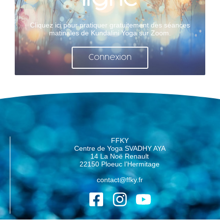
Cliquez ici pour pratiquer gratuitement des séances
matinales de Kundalini Yoga sur Zoom.
Connexion
FFKY
Centre de Yoga SVADHY AYA
14 La Noë Renault
22150 Ploeuc l’Hermitage
contact@ffky.fr