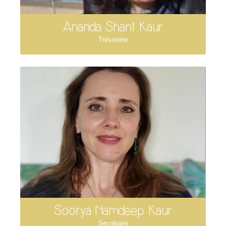
Ananda Shant Kaur
Trésorière
Soorya Namdeep Kaur
Secrétaire