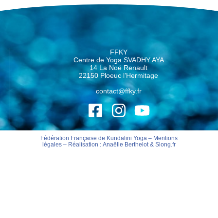
FFKY
Centre de Yoga SVADHY AYA
14 La Noë Renault
22150 Ploeuc l’Hermitage
contact@ffky.fr
Fédération Française de Kundalini Yoga –
Mentions
légales
– Réalisation :
Anaëlle Berthelot
&
Slong.fr