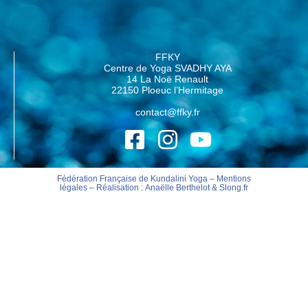
FFKY
Centre de Yoga SVADHY AYA
14 La Noë Renault
22150 Ploeuc l’Hermitage
contact@ffky.fr
Fédération Française de Kundalini Yoga –
Mentions
légales
– Réalisation :
Anaëlle Berthelot
&
Slong.fr