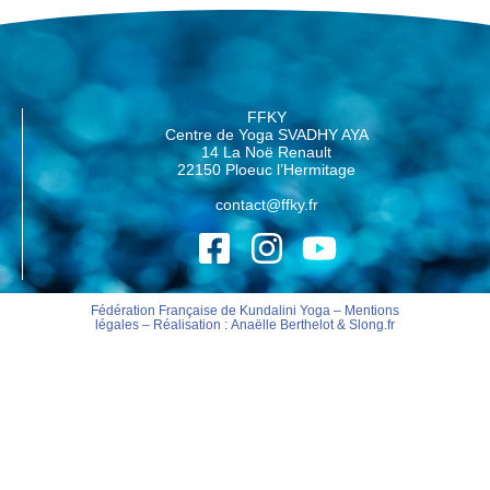
FFKY
Centre de Yoga SVADHY AYA
14 La Noë Renault
22150 Ploeuc l’Hermitage
contact@ffky.fr
Fédération Française de Kundalini Yoga –
Mentions
légales
– Réalisation :
Anaëlle Berthelot
&
Slong.fr