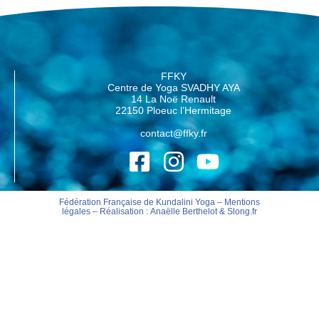
FFKY
Centre de Yoga SVADHY AYA
14 La Noë Renault
22150 Ploeuc l’Hermitage
contact@ffky.fr
Fédération Française de Kundalini Yoga –
Mentions
légales
– Réalisation :
Anaëlle Berthelot
&
Slong.fr