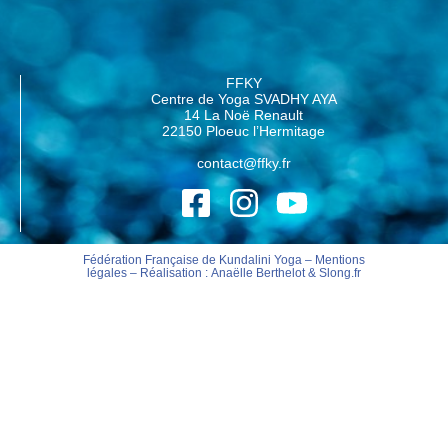
FFKY
Centre de Yoga SVADHY AYA
14 La Noë Renault
22150 Ploeuc l’Hermitage
contact@ffky.fr
Fédération Française de Kundalini Yoga –
Mentions
légales
– Réalisation :
Anaëlle Berthelot
&
Slong.fr