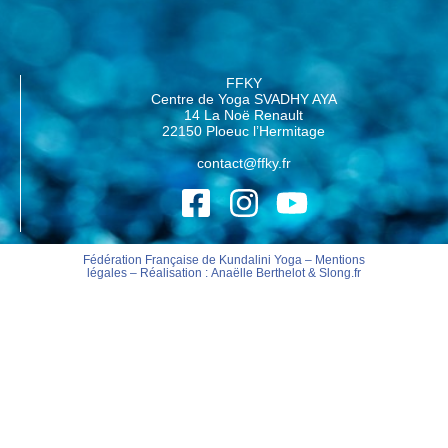
FFKY
Centre de Yoga SVADHY AYA
14 La Noë Renault
22150 Ploeuc l’Hermitage
contact@ffky.fr
Fédération Française de Kundalini Yoga –
Mentions
légales
– Réalisation :
Anaëlle Berthelot
&
Slong.fr