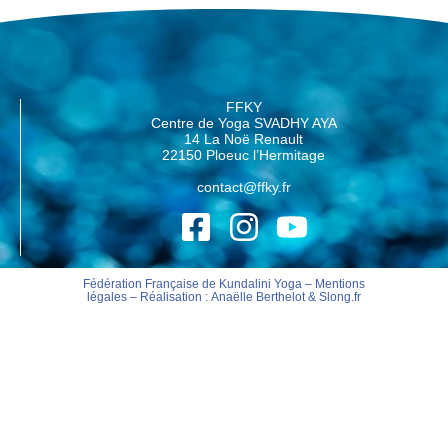
FFKY
Centre de Yoga SVADHY AYA
14 La Noë Renault
22150 Ploeuc l’Hermitage
contact@ffky.fr
Fédération Française de Kundalini Yoga –
Mentions
légales
– Réalisation :
Anaëlle Berthelot
&
Slong.fr