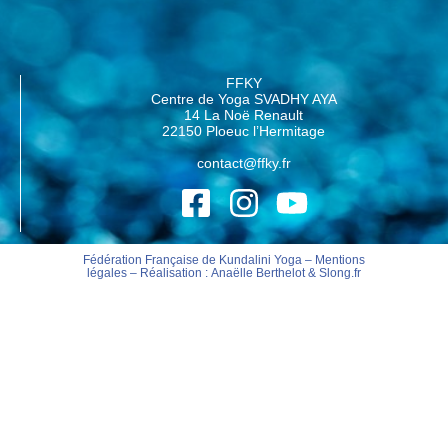
FFKY
Centre de Yoga SVADHY AYA
14 La Noë Renault
22150 Ploeuc l’Hermitage
contact@ffky.fr
Fédération Française de Kundalini Yoga –
Mentions
légales
– Réalisation :
Anaëlle Berthelot
&
Slong.fr