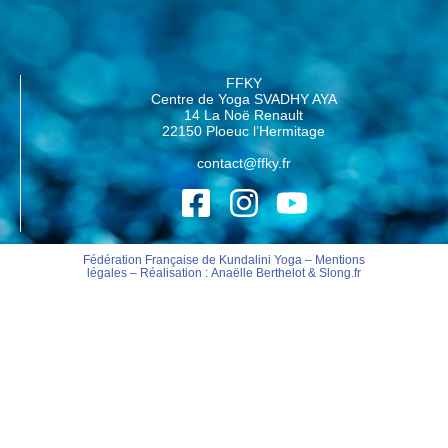
FFKY
Centre de Yoga SVADHY AYA
14 La Noë Renault
22150 Ploeuc l’Hermitage
contact@ffky.fr
Fédération Française de Kundalini Yoga –
Mentions
légales
– Réalisation :
Anaëlle Berthelot
&
Slong.fr