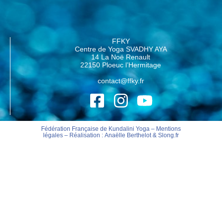
FFKY
Centre de Yoga SVADHY AYA
14 La Noë Renault
22150 Ploeuc l’Hermitage
contact@ffky.fr
Fédération Française de Kundalini Yoga –
Mentions
légales
– Réalisation :
Anaëlle Berthelot
&
Slong.fr