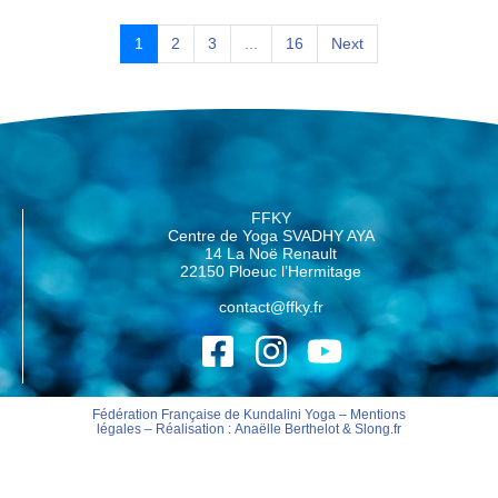
1
2
3
...
16
Next
FFKY
Centre de Yoga SVADHY AYA
14 La Noë Renault
22150 Ploeuc l’Hermitage
contact@ffky.fr
Fédération Française de Kundalini Yoga –
Mentions
légales
– Réalisation :
Anaëlle Berthelot
&
Slong.fr