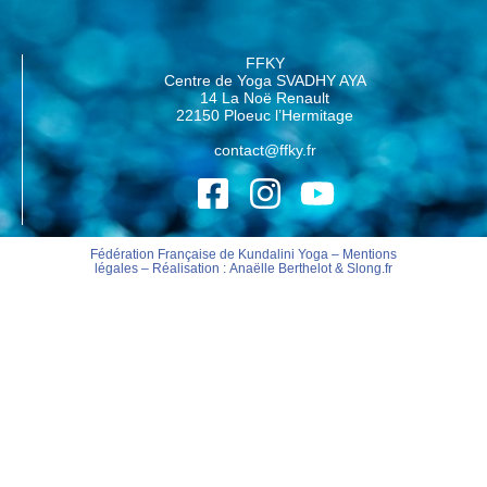
FFKY
Centre de Yoga SVADHY AYA
14 La Noë Renault
22150 Ploeuc l’Hermitage
contact@ffky.fr
Fédération Française de Kundalini Yoga –
Mentions
légales
– Réalisation :
Anaëlle Berthelot
&
Slong.fr