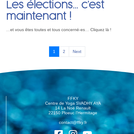
Les élections… c’est
maintenant !
…et vous êtes toutes et tous concerné-es… Cliquez là !
1
2
Next
FFKY
Centre de Yoga SVADHY AYA
14 La Noë Renault
22150 Ploeuc l’Hermitage
contact@ffky.fr