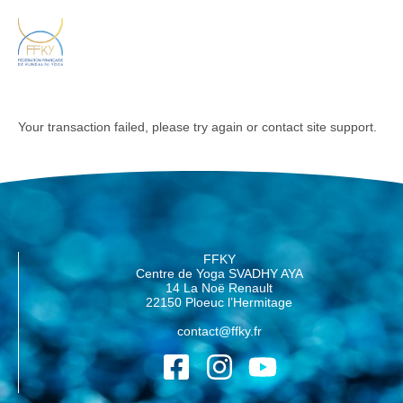
Your transaction failed, please try again or contact site support.
FFKY
Centre de Yoga SVADHY AYA
14 La Noë Renault
22150 Ploeuc l’Hermitage
contact@ffky.fr