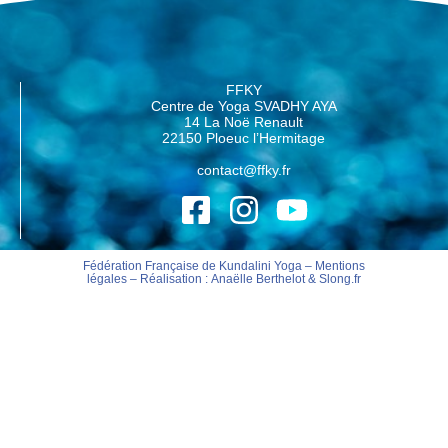
FFKY
Centre de Yoga SVADHY AYA
14 La Noë Renault
22150 Ploeuc l’Hermitage
contact@ffky.fr
Fédération Française de Kundalini Yoga –
Mentions
légales
– Réalisation :
Anaëlle Berthelot
&
Slong.fr