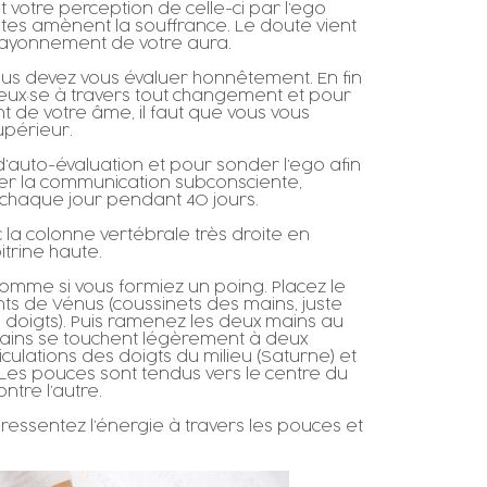
et votre perception de celle-ci par l’ego
utes amènent la souffrance. Le doute vient
ayonnement de votre aura.
 vous devez vous évaluer honnêtement. En fin
eux·se à travers tout changement et pour
 de votre âme, il faut que vous vous
upérieur.
 d’auto-évaluation et pour sonder l’ego afin
r la communication subconsciente,
 chaque jour pendant 40 jours.
la colonne vertébrale très droite en
itrine haute.
omme si vous formiez un poing. Placez le
ts de Vénus (coussinets des mains, juste
doigts). Puis ramenez les deux mains au
 mains se touchent légèrement à deux
iculations des doigts du milieu (Saturne) et
 Les pouces sont tendus vers le centre du
ntre l’autre.
 ressentez l’énergie à travers les pouces et