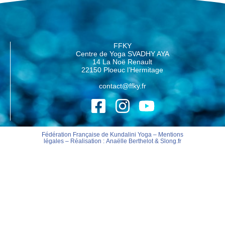
FFKY
Centre de Yoga SVADHY AYA
14 La Noë Renault
22150 Ploeuc l’Hermitage
contact@ffky.fr
Fédération Française de Kundalini Yoga –
Mentions
légales
– Réalisation :
Anaëlle Berthelot
&
Slong.fr