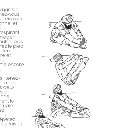
 la jambe
chez-vous
orteils avec
lonne, et
z
respirant
 léger
utes, puis
rez le pied
plètement,
ère et
nd.
rtie encore
.
s : tenez-
crum, en
es deux
, et
lonne
ent le
rmale.
ez
irez
Répétez
e 2 fois et