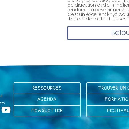
d’une grande aide pour to
de digestion et d’élimination
tendance à devenir nerveux 
C’est un excellent kriya po
libérant de toutes fausses 
Retou
RESSOURCES
TROUVER UN 
ge
AGENDA
FORMATIO
com
NEWSLETTER
FESTIVA