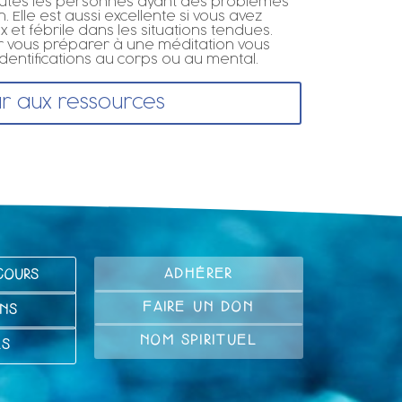
utes les personnes ayant des problèmes
. Elle est aussi excellente si vous avez
et fébrile dans les situations tendues.
ur vous préparer à une méditation vous
identifications au corps ou au mental.
r aux ressources
ADHÉRER
COURS
FAIRE UN DON
NS
NOM SPIRITUEL
LS