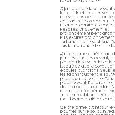
relâchez la posture.
3) Jambes tendues devant, 
les orteils et tirez-les vers l’
Etirez le bas de la colonne 
en tirant sur vos orteils. Etir
nuque en rentrant le ment
Respirez longuement et
profondément pendant 3 m
Puis expirez profondément, 
fortement le moulbhand. R
fois le moulbhand en fin d’e
4) Plateforme arrière : gard
jambes tendues devant, le
plat derrière vous, levez le
jusqu’à ce que le corps soit
épaules aux talons. Seuls l
les talons touchent le sol. 
pressé sur la poitrine. Tend
pieds devant. Respirez no
dans la position pendant 3
Inspirez profondément, exp
tirez le moulbhand. Répétez 
moulbhand en fin d’expirati
5) Plateforme avant : sur le 
paumes sur le sol au nivea