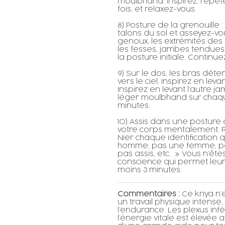
moulbhand. Inspirez, répéte
fois, et relaxez-vous.
8) Posture de la grenouille 
talons du sol et asseyez-vo
genoux, les extrémités des 
les fesses, jambes tendues,
la posture initiale. Continu
9) Sur le dos, les bras dé
vers le ciel. Inspirez en le
Inspirez en levant l’autre j
léger moulbhand sur chaqu
minutes.
10) Assis dans une posture
votre corps mentalement. Re
Nier chaque identification qu
homme, pas une femme, pas 
pas assis, etc. » Vous n’ête
conscience qui permet leur 
moins 3 minutes.
Commentaires :
Ce kriya n
un travail physique intense,
l’endurance. Les plexus infé
l’énergie vitale est élevée