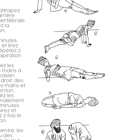
attrapez
arrière.
vertébrale,
ez la
on.
inutes.
et tirez
épétez 2
xpiration.
ez les
s mains à
 bassin
 droit, des
es mains et
Menton
ez les
rmalement
 minutes.
irez et
2 fois le
on.
ventre, les
u des