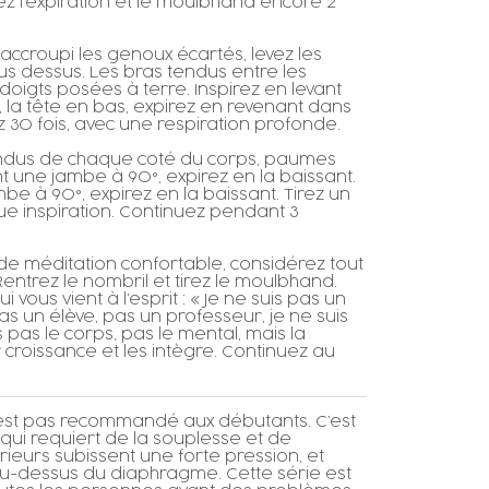
z l’expiration et le moulbhand encore 2
: accroupi les genoux écartés, levez les
us dessus. Les bras tendus entre les
doigts posées à terre. Inspirez en levant
 la tête en bas, expirez en revenant dans
ez 30 fois, avec une respiration profonde.
tendus de chaque coté du corps, paumes
vant une jambe à 90°, expirez en la baissant.
ambe à 90°, expirez en la baissant. Tirez un
e inspiration. Continuez pendant 3
 de méditation confortable, considérez tout
ntrez le nombril et tirez le moulbhand.
i vous vient à l’esprit : « Je ne suis pas un
un élève, pas un professeur, je ne suis
s pas le corps, pas le mental, mais la
croissance et les intègre. Continuez au
’est pas recommandé aux débutants. C’est
 qui requiert de la souplesse et de
rieurs subissent une forte pression, et
 au-dessus du diaphragme. Cette série est