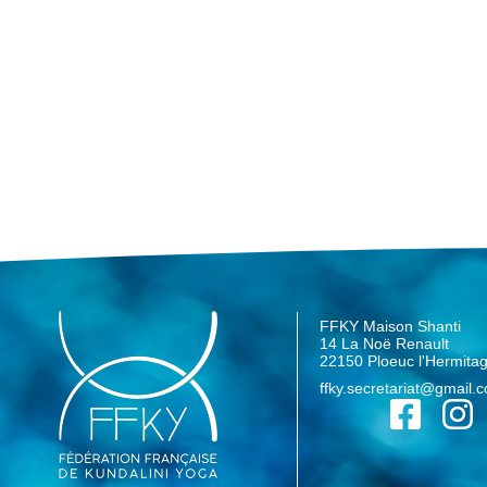
FFKY Maison Shanti
14 La Noë Renault
22150 Ploeuc l'Hermita
ffky.secretariat@gmail.