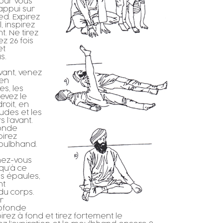
our vous
 appui sur
ed. Expirez
, inspirez
. Ne tirez
z 26 fois
et
s.
vant, venez
 en
s, les
Levez le
roit, en
udes et les
 l’avant.
fonde
pirez
moulbhand.
chez-vous
squ’à ce
les épaules,
nt
du corps.
r
rofonde
irez à fond et tirez fortement le