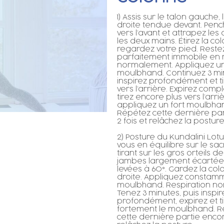
1) Assis sur le talon gauche,
droite tendue devant. Pen
vers l’avant et attrapez les 
les deux mains. Étirez la co
regardez votre pied. Reste
parfaitement immobile en 
normalement. Appliquez un
moulbhand. Continuez 3 min
inspirez profondément et ti
vers l’arrière. Expirez com
tirez encore plus vers l’arri
appliquez un fort moulbha
Répétez cette dernière pa
2 fois et relâchez la posture
2) Posture du Kundalini Lotu
vous en équilibre sur le sa
tirant sur les gros orteils d
jambes largement écartées
levées à 60°. Gardez la co
droite. Appliquez constamm
moulbhand. Respiration no
Tenez 3 minutes, puis inspir
profondément, expirez et t
fortement le moulbhand. 
cette dernière partie encor