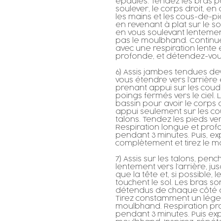
épaules. Tendez les bras p
soulever, le corps droit, en
les mains et les cous-de-pi
en revenant à plat sur le sol
en vous soulevant lentement
pas le moulbhand. Continue
avec une respiration lente 
profonde, et détendez-vou
6) Assis jambes tendues de
vous étendre vers l’arrière
prenant appui sur les coude
poings fermés vers le ciel. 
bassin pour avoir le corps d
appui seulement sur les co
talons. Tendez les pieds vers
Respiration longue et pro
pendant 3 minutes. Puis, ex
complètement et tirez le 
7) Assis sur les talons, pen
lentement vers l’arrière, ju
que la tête et, si possible, 
touchent le sol. Les bras so
détendus de chaque côté 
Tirez constamment un lége
moulbhand. Respiration p
pendant 3 minutes. Puis exp