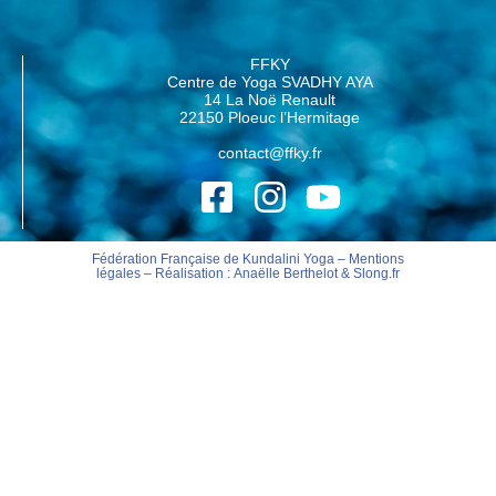
FFKY
Centre de Yoga SVADHY AYA
14 La Noë Renault
22150 Ploeuc l’Hermitage
contact@ffky.fr
Fédération Française de Kundalini Yoga –
Mentions
légales
– Réalisation :
Anaëlle Berthelot
&
Slong.fr