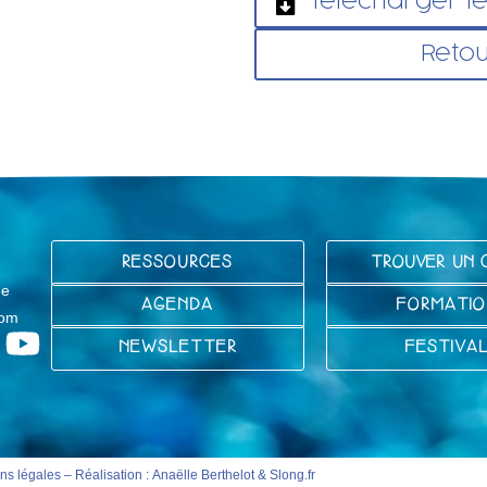
Télécharger le
Retou
RESSOURCES
TROUVER UN 
ge
AGENDA
FORMATIO
com
NEWSLETTER
FESTIVA
ns légales
– Réalisation :
Anaëlle Berthelot
&
Slong.fr