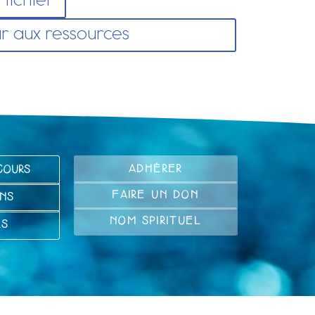
 fichier
r aux ressources
ADHÉRER
COURS
FAIRE UN DON
NS
NOM SPIRITUEL
LS