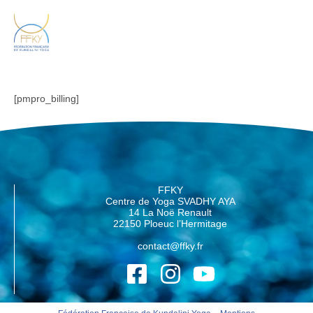
[pmpro_billing]
FFKY
Centre de Yoga SVADHY AYA
14 La Noë Renault
22150 Ploeuc l’Hermitage
contact@ffky.fr