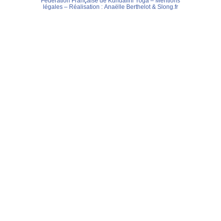
Fédération Française de Kundalini Yoga –
Mentions
légales
– Réalisation :
Anaëlle Berthelot
&
Slong.fr