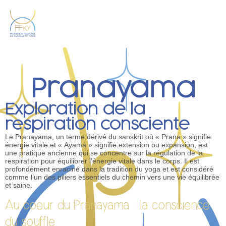
Pranayama
Exploration de la
respiration consciente
Le Pranayama, un terme dérivé du sanskrit où « Prana » signifie
énergie vitale et « Ayama » signifie extension ou expansion, est
une pratique ancienne qui se concentre sur la régulation de la
respiration pour équilibrer l’énergie vitale dans le corps. Il est
profondément enraciné dans la tradition du yoga et est considéré
comme l’un des piliers essentiels du chemin vers une vie équilibrée
et saine.
Au coeur du Pranayama : la conscience
du souffle