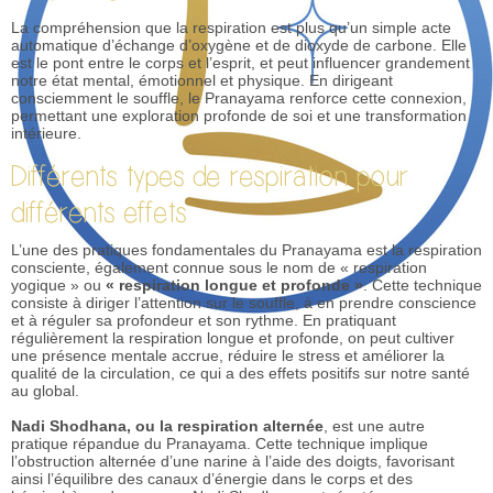
La compréhension que la respiration est plus qu’un simple acte
automatique d’échange d’oxygène et de dioxyde de carbone. Elle
est le pont entre le corps et l’esprit, et peut influencer grandement
notre état mental, émotionnel et physique. En dirigeant
consciemment le souffle, le Pranayama renforce cette connexion,
permettant une exploration profonde de soi et une transformation
intérieure.
Différents types de respiration pour
différents effets
L’une des pratiques fondamentales du Pranayama est la respiration
consciente, également connue sous le nom de « respiration
yogique » ou
« respiration longue et profonde »
. Cette technique
consiste à diriger l’attention sur le souffle, à en prendre conscience
et à réguler sa profondeur et son rythme. En pratiquant
régulièrement la respiration longue et profonde, on peut cultiver
une présence mentale accrue, réduire le stress et améliorer la
qualité de la circulation, ce qui a des effets positifs sur notre santé
au global.
Nadi Shodhana, ou la respiration alternée
, est une autre
pratique répandue du Pranayama. Cette technique implique
l’obstruction alternée d’une narine à l’aide des doigts, favorisant
ainsi l’équilibre des canaux d’énergie dans le corps et des