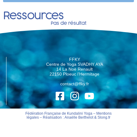
Ressources
Pas de résultat
FFKY
Centre de Yoga SVADHY AYA
14 La Noë Renault
22150 Ploeuc l’Hermitage
contact@ffky.fr
Fédération Française de Kundalini Yoga –
Mentions
légales
– Réalisation :
Anaëlle Berthelot
&
Slong.fr