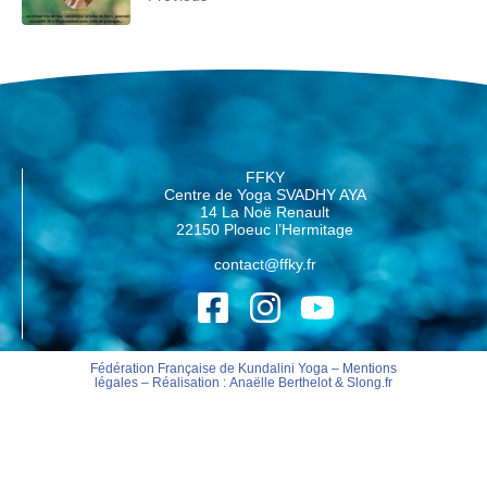
FFKY
Centre de Yoga SVADHY AYA
14 La Noë Renault
22150 Ploeuc l’Hermitage
contact@ffky.fr
Fédération Française de Kundalini Yoga –
Mentions
légales
– Réalisation :
Anaëlle Berthelot
&
Slong.fr