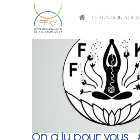
LE KUNDALINI YOGA
On a lu pour vous… 