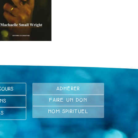
ADHÉRER
COURS
FAIRE UN DON
NS
NOM SPIRITUEL
LS