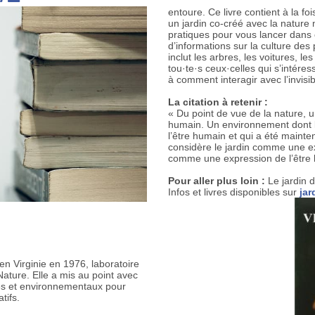
entoure. Ce livre contient à la fo
un jardin co-créé avec la nature
pratiques pour vous lancer dans
d’informations sur la culture des
inclut les arbres, les voitures, le
tou·te·s ceux·celles qui s’intéres
à comment interagir avec l’invisi
La citation à retenir :
« Du point de vue de la nature, un
humain. Un environnement dont la 
l’être humain et qui a été mainte
considère le jardin comme une ex
comme une expression de l’être
Pour aller plus loin :
Le jardin 
Infos et livres disponibles sur
jar
en Virginie en 1976, laboratoire
 Nature. Elle a mis au point avec
es et environnementaux pour
atifs.