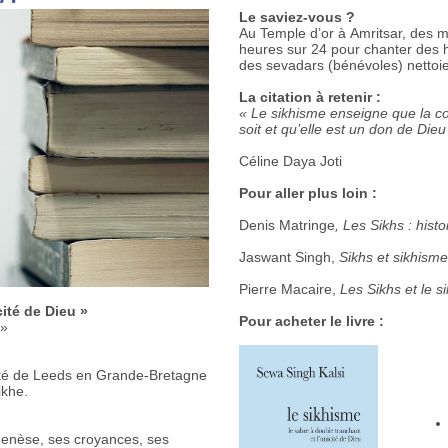
Le saviez-vous ?
Au Temple d’or à Amritsar, des m
heures sur 24 pour chanter des h
des sevadars (bénévoles) nettoie
La citation à retenir :
« Le sikhisme enseigne que la co
soit et qu’elle est un don de Dieu
Céline Daya Joti
Pour aller plus loin :
Denis Matringe
, Les Sikhs : hist
Jaswant Singh,
Sikhs et sikhisme
Pierre Macaire,
Les Sikhs et le si
cité de Dieu »
Pour acheter le livre :
 »
sité de Leeds en Grande-Bretagne
ikhe.
 genèse, ses croyances, ses