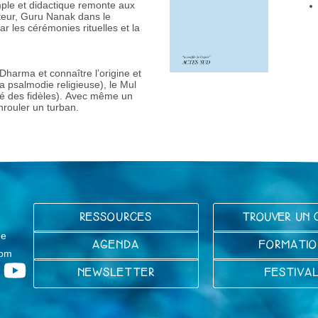
imple et didactique remonte aux
eur, Guru Nanak dans le
r les cérémonies rituelles et la
Dharma et connaître l’origine et
la psalmodie religieuse), le Mul
té des fidèles). Avec même un
nrouler un turban.
RESSOURCES
TROUVER UN 
ge
AGENDA
FORMATIO
com
NEWSLETTER
FESTIVA