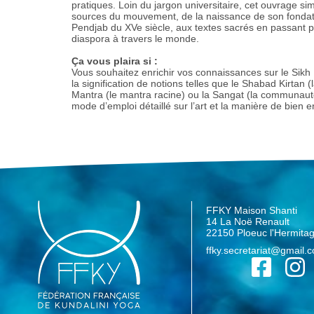
pratiques. Loin du jargon universitaire, cet ouvrage s
sources du mouvement, de la naissance de son fondat
Pendjab du XVe siècle, aux textes sacrés en passant pa
diaspora à travers le monde.
Ça vous plaira si :
Vous souhaitez enrichir vos connaissances sur le Sikh 
la signification de notions telles que le Shabad Kirtan (
Mantra (le mantra racine) ou la Sangat (la communau
mode d’emploi détaillé sur l’art et la manière de bien e
FFKY Maison Shanti
14 La Noë Renault
22150 Ploeuc l'Hermita
ffky.secretariat@gmail.