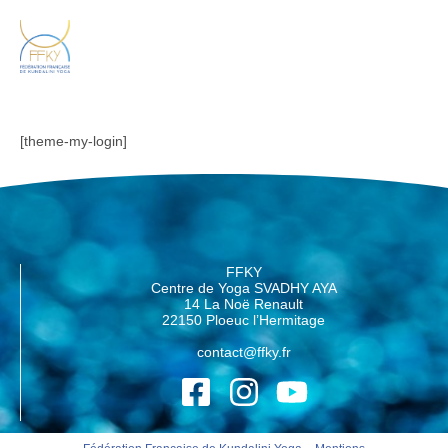
[theme-my-login]
FFKY
Centre de Yoga SVADHY AYA
14 La Noë Renault
22150 Ploeuc l’Hermitage
contact@ffky.fr