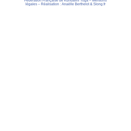
Fédération Française de Kundalini Yoga –
Mentions
légales
– Réalisation :
Anaëlle Berthelot
&
Slong.fr