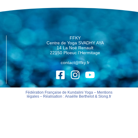
FFKY
Centre de Yoga SVADHY AYA
14 La Noë Renault
22150 Ploeuc l’Hermitage
contact@ffky.fr
Fédération Française de Kundalini Yoga –
Mentions
légales
– Réalisation :
Anaëlle Berthelot
&
Slong.fr