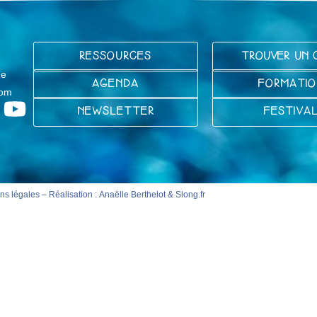
RESSOURCES
TROUVER UN 
ge
AGENDA
FORMATIO
com
NEWSLETTER
FESTIVA
ns légales
– Réalisation :
Anaëlle Berthelot
&
Slong.fr