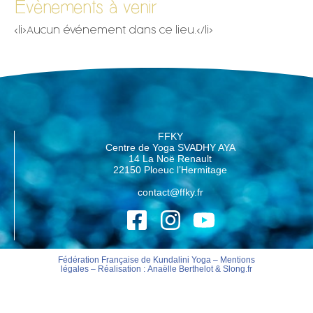
Évènements à venir
<li>Aucun événement dans ce lieu.</li>
FFKY
Centre de Yoga SVADHY AYA
14 La Noë Renault
22150 Ploeuc l’Hermitage
contact@ffky.fr
Fédération Française de Kundalini Yoga –
Mentions
légales
– Réalisation :
Anaëlle Berthelot
&
Slong.fr