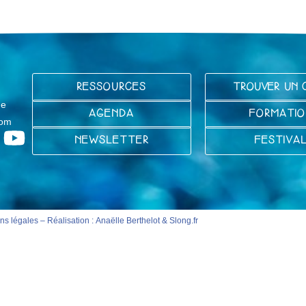
RESSOURCES
TROUVER UN 
ge
AGENDA
FORMATIO
com
NEWSLETTER
FESTIVA
ns légales
– Réalisation :
Anaëlle Berthelot
&
Slong.fr