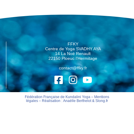
FFKY
Centre de Yoga SVADHY AYA
14 La Noë Renault
22150 Ploeuc l’Hermitage
contact@ffky.fr
Fédération Française de Kundalini Yoga –
Mentions
légales
– Réalisation :
Anaëlle Berthelot
&
Slong.fr