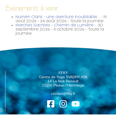
Évènements à venir
Numen Claris - une aventure inoubliable...
- 19
août 2026 - 24 août 2026 - Toute la journée
Marches Sacrées - Chemin de Lumière
- 30
septembre 2026 - 5 octobre 2026 - Toute la
journée
FFKY
Centre de Yoga SVADHY AYA
14 La Noë Renault
22150 Ploeuc l’Hermitage
contact@ffky.fr