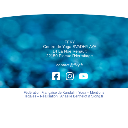
FFKY
Centre de Yoga SVADHY AYA
14 La Noë Renault
22150 Ploeuc l’Hermitage
contact@ffky.fr
Fédération Française de Kundalini Yoga –
Mentions
légales
– Réalisation :
Anaëlle Berthelot
&
Slong.fr