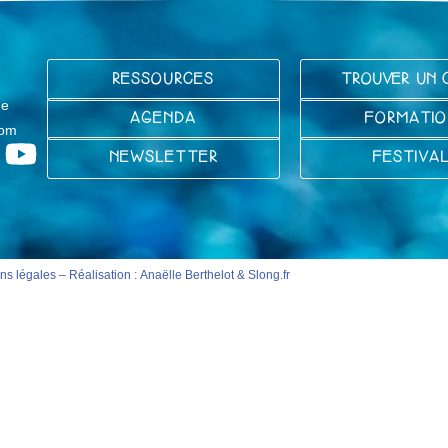
RESSOURCES
TROUVER UN 
ge
AGENDA
FORMATIO
com
NEWSLETTER
FESTIVA
ns légales
– Réalisation :
Anaëlle Berthelot
&
Slong.fr