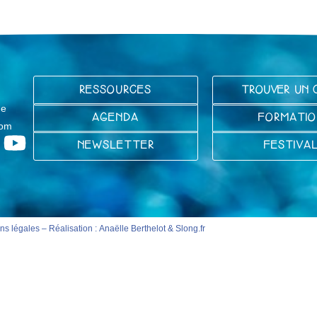
RESSOURCES
TROUVER UN 
ge
AGENDA
FORMATIO
com
NEWSLETTER
FESTIVA
ns légales
– Réalisation :
Anaëlle Berthelot
&
Slong.fr