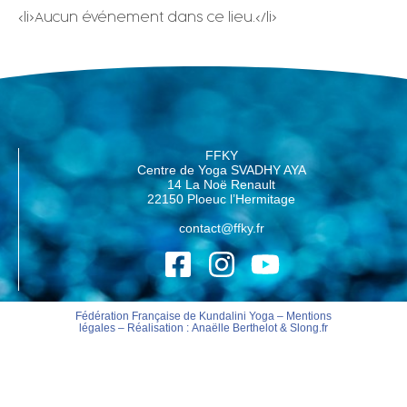
<li>Aucun événement dans ce lieu.</li>
FFKY
Centre de Yoga SVADHY AYA
14 La Noë Renault
22150 Ploeuc l’Hermitage
contact@ffky.fr
Fédération Française de Kundalini Yoga –
Mentions
légales
– Réalisation :
Anaëlle Berthelot
&
Slong.fr