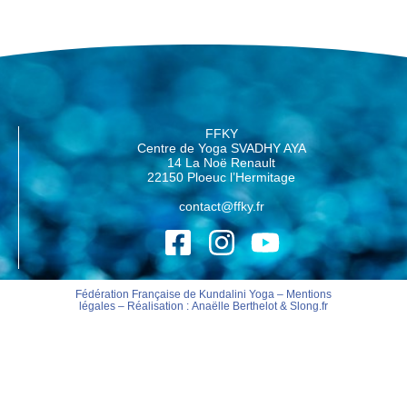
FFKY
Centre de Yoga SVADHY AYA
14 La Noë Renault
22150 Ploeuc l’Hermitage
contact@ffky.fr
Fédération Française de Kundalini Yoga –
Mentions
légales
– Réalisation :
Anaëlle Berthelot
&
Slong.fr