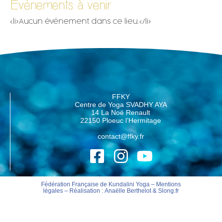
Évènements à venir
<li>Aucun événement dans ce lieu.</li>
FFKY
Centre de Yoga SVADHY AYA
14 La Noë Renault
22150 Ploeuc l’Hermitage
contact@ffky.fr
Fédération Française de Kundalini Yoga –
Mentions
légales
– Réalisation :
Anaëlle Berthelot
&
Slong.fr