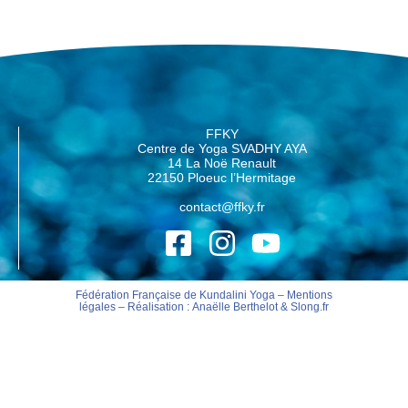
FFKY
Centre de Yoga SVADHY AYA
14 La Noë Renault
22150 Ploeuc l’Hermitage
contact@ffky.fr
Fédération Française de Kundalini Yoga –
Mentions
légales
– Réalisation :
Anaëlle Berthelot
&
Slong.fr