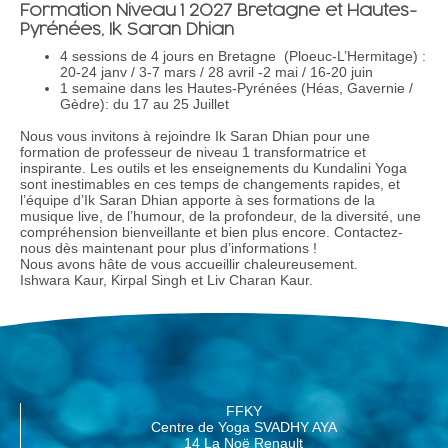
Formation Niveau 1 2027 Bretagne et Hautes-
Pyrénées, Ik Saran Dhian
4 sessions de 4 jours en Bretagne (Ploeuc-L’Hermitage) :
20-24 janv / 3-7 mars / 28 avril -2 mai / 16-20 juin
1 semaine dans les Hautes-Pyrénées (Héas, Gavernie /
Gèdre): d
u 17 au 25 Juillet
Nous vous invitons à rejoindre Ik Saran Dhian pour une
formation de professeur de niveau 1 transformatrice et
inspirante. Les outils et les enseignements du Kundalini Yoga
sont inestimables en ces temps de changements rapides, et
l’équipe d’Ik Saran Dhian apporte à ses formations de la
musique live, de l’humour, de la profondeur, de la diversité, une
compréhension bienveillante et bien plus encore. Contactez-
nous dès maintenant pour plus d’informations !
Nous avons hâte de vous accueillir chaleureusement.
Ishwara Kaur, Kirpal Singh et Liv Charan Kaur.
FFKY
Centre de Yoga SVADHY AYA
14 La Noë Renault