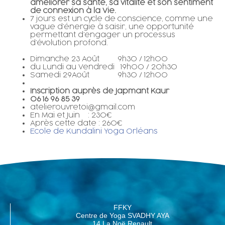
améliorer sa santé, sa vitalité et son sentiment
de connexion à la Vie.
7 jours est un cycle de conscience, comme une
vague d’énergie à saisir, une opportunité
permettant d’engager un processus
d’évolution profond.
Dimanche 23 Août 9h30 / 12h00
du Lundi au Vendredi 19h00 / 20h30
Samedi 29Août 9h30 / 12h00
Inscription auprès de Japmant Kaur
06 16 96 85 39
atelierouvretoi@gmail.com
En Mai et Juin : 230€
Après cette date : 260€
Ecole de Kundalini Yoga Orléans
FFKY
Centre de Yoga SVADHY AYA
14 La Noë Renault