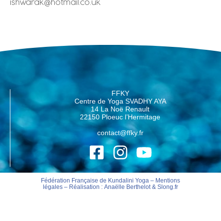
ishwarak@hotmail.co.uk
FFKY
Centre de Yoga SVADHY AYA
14 La Noë Renault
22150 Ploeuc l’Hermitage
contact@ffky.fr
Fédération Française de Kundalini Yoga –
Mentions
légales
– Réalisation :
Anaëlle Berthelot
&
Slong.fr