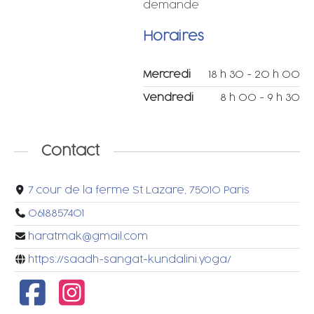
demande
Horaires
Mercredi
18 h 30 - 20 h 00
Vendredi
8 h 00 - 9 h 30
Contact
7 cour de la ferme St Lazare, 75010 Paris
0618857401
haratmak@gmail.com
https://saadh-sangat-kundalini.yoga/