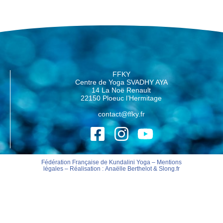
FFKY
Centre de Yoga SVADHY AYA
14 La Noë Renault
22150 Ploeuc l’Hermitage
contact@ffky.fr
Fédération Française de Kundalini Yoga –
Mentions
légales
– Réalisation :
Anaëlle Berthelot
&
Slong.fr