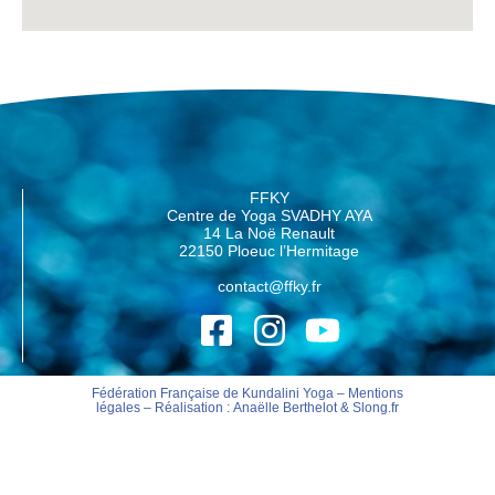
FFKY
Centre de Yoga SVADHY AYA
14 La Noë Renault
22150 Ploeuc l’Hermitage
contact@ffky.fr
Fédération Française de Kundalini Yoga –
Mentions
légales
– Réalisation :
Anaëlle Berthelot
&
Slong.fr