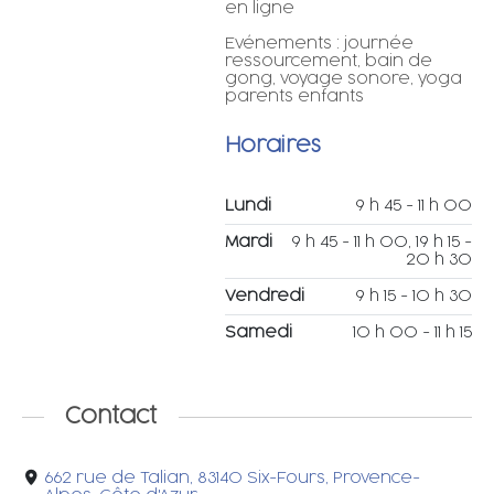
en ligne
Evénements : journée
ressourcement, bain de
gong, voyage sonore, yoga
parents enfants
Horaires
Lundi
9 h 45 - 11 h 00
Mardi
9 h 45 - 11 h 00, 19 h 15 -
20 h 30
Vendredi
9 h 15 - 10 h 30
Samedi
10 h 00 - 11 h 15
Contact
662 rue de Talian, 83140 Six-Fours, Provence-