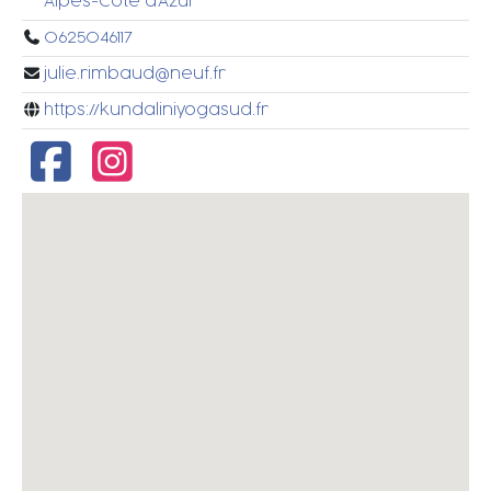
Alpes-Côte d'Azur
0625046117
julie.rimbaud@neuf.fr
https://kundaliniyogasud.fr