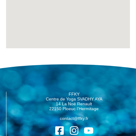
FFKY
Centre de Yoga SVADHY AYA
14 La Noë Renault
22150 Ploeuc l’Hermitage
contact@ffky.fr