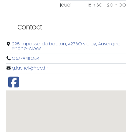
Jeudi
18 h 30 - 20 h 00
Contact
295 impasse du bouton, 42780 violay, Auvergne-
Rhône-Alpes
0677948084
g.lachal@free.fr