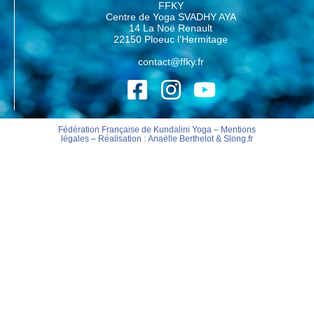
FFKY
Centre de Yoga SVADHY AYA
14 La Noë Renault
22150 Ploeuc l’Hermitage
contact@ffky.fr
Fédération Française de Kundalini Yoga –
Mentions
légales
– Réalisation :
Anaëlle Berthelot
&
Slong.fr