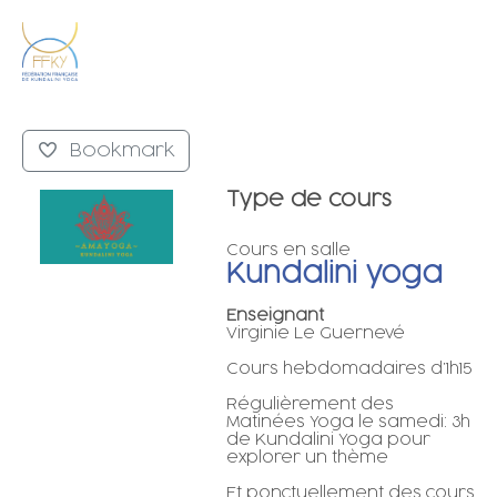
Bookmark
Type de cours
Cours en salle
Kundalini yoga
Enseignant
Virginie Le Guernevé
Cours hebdomadaires d’1h15
Régulièrement des
Matinées Yoga le samedi: 3h
de Kundalini Yoga pour
explorer un thème
Et ponctuellement des cours