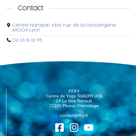
Contact
Centre Narayan 4 bis rue de la conciergerie,
69009 Lyon
06 33 61 32 95
FFKY
Centre de Yoga SVADHY AYA
14 La Noë Renault
22150 Ploeuc l’Hermitage
contact@ffky.fr