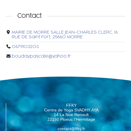
Contact
MAIRIE DE MORRE SALLE JEAN-CHARLES CLERC, 16
RUE DE Saint Fort, 25660 MORRE
0679103203
boudaypascale@yahoo.fr
FFKY
Centre de Yoga SVADHY AYA
14 La Noë Renault
22150 Ploeuc l’Hermitage
contact@ffky.fr