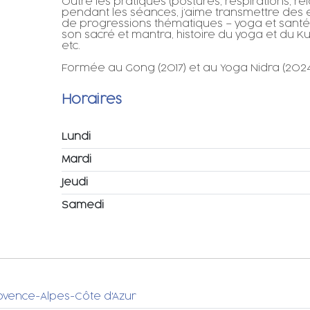
Outre les pratiques (postures, respirations, r
pendant les séances, j’aime transmettre de
de progressions thématiques – yoga et santé, l’a
son sacré et mantra, histoire du yoga et du Kun
etc.
Formée au Gong (2017) et au Yoga Nidra (2024)
Horaires
Lundi
Mardi
Jeudi
Samedi
Provence-Alpes-Côte d'Azur