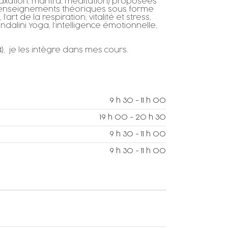
elaxation, mantra, méditation) proposées
s enseignements théoriques sous forme
rt de la respiration, vitalité et stress,
dalini Yoga, l’intelligence émotionnelle,
, je les intègre dans mes cours.
9 h 30 - 11 h 00
19 h 00 - 20 h 30
9 h 30 - 11 h 00
9 h 30 - 11 h 00